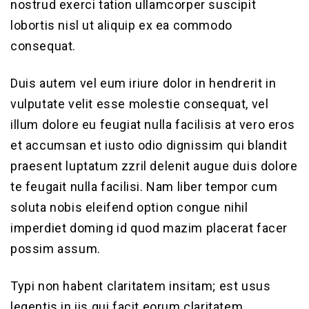
nostrud exerci tation ullamcorper suscipit
lobortis nisl ut aliquip ex ea commodo
consequat.
Duis autem vel eum iriure dolor in hendrerit in
vulputate velit esse molestie consequat, vel
illum dolore eu feugiat nulla facilisis at vero eros
et accumsan et iusto odio dignissim qui blandit
praesent luptatum zzril delenit augue duis dolore
te feugait nulla facilisi. Nam liber tempor cum
soluta nobis eleifend option congue nihil
imperdiet doming id quod mazim placerat facer
possim assum.
Typi non habent claritatem insitam; est usus
legentis in iis qui facit eorum claritatem.